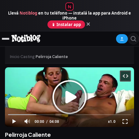
N
Llevá
Notiblog
en tu teléfono — instalá la app para Android e
iPhone
×
📱 Instalar app
Inicio
›
Casting
›
Pelirroja Caliente
00:00
04:08
x1.0
Pelirroja Caliente