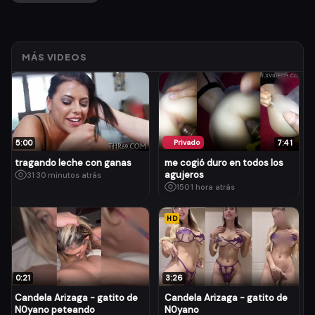
MÁS VIDEOS
5:00
Privado
7:41
tragando leche con ganas
me cogió duro en todos los
agujeros
31
·
30 minutos atrás
150
·
1 hora atrás
HD
0:21
3:26
Candela Arizaga - gatito de
Candela Arizaga - gatito de
N0yano peteando
N0yano