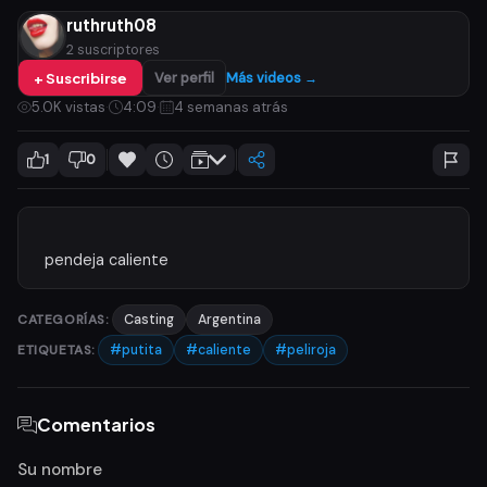
ruthruth08
2 suscriptores
+ Suscribirse
Ver perfil
Más videos →
5.0K vistas
·
4:09
·
4 semanas atrás
1
0
CATEGORÍAS:
Casting
Argentina
ETIQUETAS:
#putita
#caliente
#peliroja
Comentarios
Su nombre