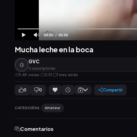
00:00
00:50
Mucha leche en la boca
GVC
G
0 suscriptores
5.4K vistas
·
0:51
·
1 mes atrás
0
0
Compartir
CATEGORÍAS:
Amateur
Comentarios