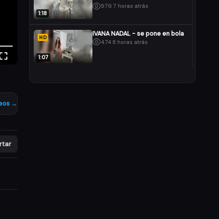
976
·
7 horas atrás
1:18
IVANA NADAL - se pone en bola
HD
474
·
8 horas atrás
1:07
eos →
rtar