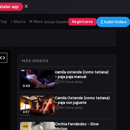
×
nstalar app
Iniciar Sesión
Subir Video
 Top
⚡ Shorts
💬 Muro
Registrarse
MÁS VIDEOS
camila ostende (como tatiana)
- paja paja manual
73
·
1 hora atrás
0:43
Camila Ostende (como tatiana)
- paja con juguete
55
·
1 hora atrás
0:57
Cinthia Fernández - Slow
HD
Motion