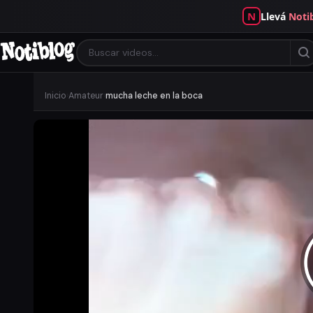
N
Llevá
Noti
Inicio
›
Amateur
›
mucha leche en la boca