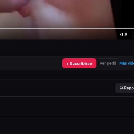
x1.0
+ Suscribirse
Ver perfil
Más vid
Repo