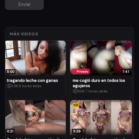
MÁS VIDEOS
5:00
Privado
7:41
tragando leche con ganas
me cogió duro en todos los
agujeros
1.0K
·
6 horas atrás
506
·
7 horas atrás
HD
0:21
3:26