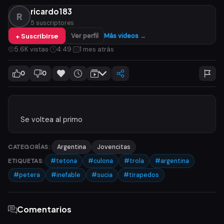
ricardo183
R
5 suscriptores
+ Suscribirse
Ver perfil
Más videos →
5.6K vistas
·
4:49
·
1 mes atrás
0
0
CATEGORÍAS:
Argentina
Jovencitas
ETIQUETAS:
#tetona
#culona
#trola
#argentina
#petera
#inefable
#sucia
#tirapedos
Comentarios