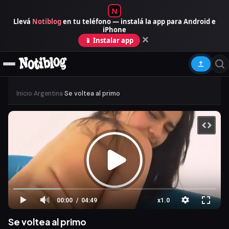
N
Llevá
Notiblog
en tu teléfono — instalá la app para Android e
iPhone
×
📱 Instalar app
Inicio
›
Argentina
›
Se voltea al primo
00:00
04:49
x1.0
Se voltea al primo