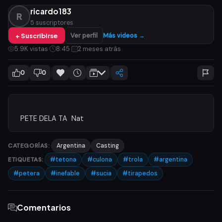
ricardo183
R
5 suscriptores
+ Suscribirse
Ver perfil
Más videos →
5.9K vistas
·
8:45
·
2 meses atrás
0
0
CATEGORÍAS:
Argentina
Casting
ETIQUETAS:
#tetona
#culona
#trola
#argentina
#petera
#inefable
#sucia
#tirapedos
Comentarios