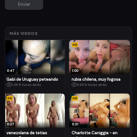
MÁS VIDEOS
HD
0:47
1:00
Gabi de Uruguay peteando
rubia chilena, muy fogosa
1.4K
·
9 horas atrás
549
·
9 horas atrás
HD
HD
0:27
0:21
venezolana de tetias
Charlotte Caniggia - en