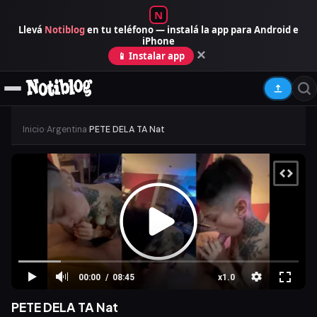
N
Llevá
Notiblog
en tu teléfono — instalá la app para Android e
iPhone
×
📱 Instalar app
Inicio
›
Argentina
›
PETE DELA TA Nat
00:00
08:45
x1.0
PETE DELA TA Nat